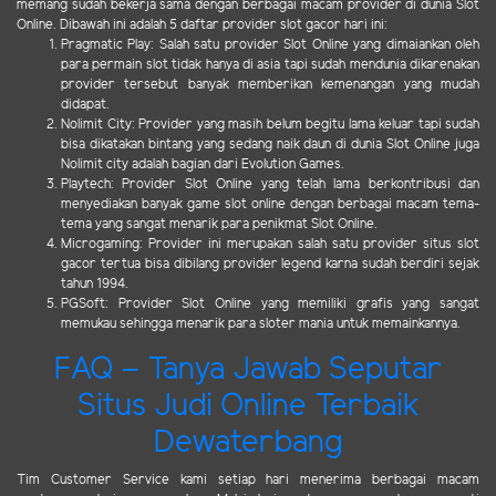
memang sudah bekerja sama dengan berbagai macam provider di dunia Slot
Online. Dibawah ini adalah 5 daftar provider slot gacor hari ini:
Pragmatic Play: Salah satu provider Slot Online yang dimaiankan oleh
para permain slot tidak hanya di asia tapi sudah mendunia dikarenakan
provider tersebut banyak memberikan kemenangan yang mudah
didapat.
Nolimit City: Provider yang masih belum begitu lama keluar tapi sudah
bisa dikatakan bintang yang sedang naik daun di dunia Slot Online juga
Nolimit city adalah bagian dari Evolution Games.
Playtech: Provider Slot Online yang telah lama berkontribusi dan
menyediakan banyak game slot online dengan berbagai macam tema-
tema yang sangat menarik para penikmat Slot Online.
Microgaming: Provider ini merupakan salah satu provider situs slot
gacor tertua bisa dibilang provider legend karna sudah berdiri sejak
tahun 1994.
PGSoft: Provider Slot Online yang memiliki grafis yang sangat
memukau sehingga menarik para sloter mania untuk memainkannya.
FAQ – Tanya Jawab Seputar
Situs Judi Online Terbaik
Dewaterbang
Tim Customer Service kami setiap hari menerima berbagai macam