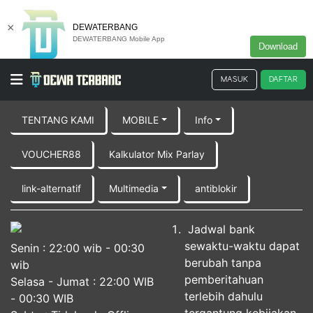
×
DEWATERBANG
DEWATERBANG Mobile App
Download
MASUK
DAFTAR
TENTANG KAMI
MOBILE
Info
VOUCHER88
Kalkulator Mix Parlay
link-alternatif
Multimedia
antiblokir
Jadwal bank
sewaktu-waktu dapat
Senin : 22:00 wib - 00:30
berubah tanpa
wib
pemberitahuan
Selasa - Jumat : 22:00 WIB
terlebih dahulu
- 00:30 WIB