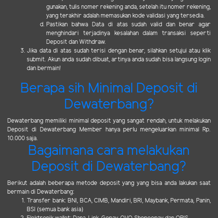
gunakan, tulis nomer rekening anda, setelah itu nomer rekening,
yang terakhir adalah memasukan kode validasi yang tersedia.
Pastikan bahwa Data di atas sudah valid dan benar agar
menghindari terjadinya kesalahan dalam transaksi seperti
Deposit dan Withdraw.
Jika data di atas sudah terisi dengan benar, silahkan setujui atau klik
submit. Akun anda sudah dibuat, artinya anda sudah bisa langsung login
dan bermain!
Berapa sih Minimal Deposit di
Dewaterbang?
Dewaterbang memiliki minimal deposit yang sangat rendah, untuk melakukan
Deposit di Dewaterbang Member hanya perlu mengeluarkan minimal Rp.
10.000 saja.
Bagaimana cara melakukan
Deposit di Dewaterbang?
Berikut adalah beberapa metode deposit yang yang bisa anda lakukan saat
bermain di Dewaterbang:
Transfer bank: BNI, BCA, CIMB, Mandiri, BRI, Maybank, Permata, Panin,
BSI (semua bank asia)