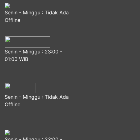
Senin - Minggu : Tidak Ada
Offline
Senin - Minggu : 23:00 -
01:00 WIB
Senin - Minggu : Tidak Ada
Offline
Senin - Minggu : 23:00 -