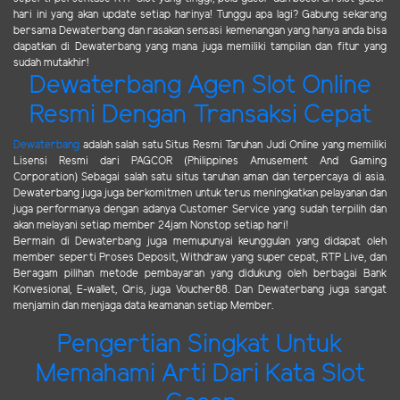
hari ini yang akan update setiap harinya! Tunggu apa lagi? Gabung sekarang
bersama Dewaterbang dan rasakan sensasi kemenangan yang hanya anda bisa
dapatkan di Dewaterbang yang mana juga memiliki tampilan dan fitur yang
sudah mutakhir!
Dewaterbang Agen Slot Online
Resmi Dengan Transaksi Cepat
Dewaterbang
adalah salah satu Situs Resmi Taruhan Judi Online yang memiliki
Lisensi Resmi dari PAGCOR (Philippines Amusement And Gaming
Corporation) Sebagai salah satu situs taruhan aman dan terpercaya di asia.
Dewaterbang juga juga berkomitmen untuk terus meningkatkan pelayanan dan
juga performanya dengan adanya Customer Service yang sudah terpilih dan
akan melayani setiap member 24jam Nonstop setiap hari!
Bermain di Dewaterbang juga memupunyai keunggulan yang didapat oleh
member seperti Proses Deposit, Withdraw yang super cepat, RTP Live, dan
Beragam pilihan metode pembayaran yang didukung oleh berbagai Bank
Konvesional, E-wallet, Qris, juga Voucher88. Dan Dewaterbang juga sangat
menjamin dan menjaga data keamanan setiap Member.
Pengertian Singkat Untuk
Memahami Arti Dari Kata Slot