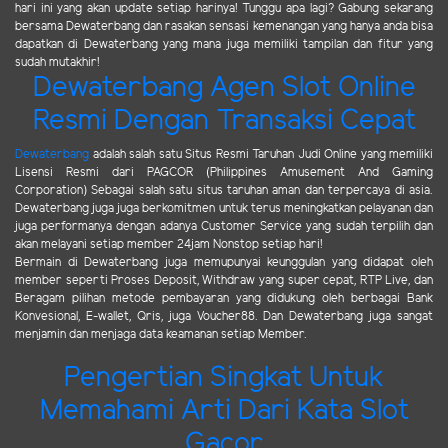
hari ini yang akan update setiap harinya! Tunggu apa lagi? Gabung sekarang
bersama Dewaterbang dan rasakan sensasi kemenangan yang hanya anda bisa
dapatkan di Dewaterbang yang mana juga memiliki tampilan dan fitur yang
sudah mutakhir!
Dewaterbang Agen Slot Online
Resmi Dengan Transaksi Cepat
Dewaterbang
adalah salah satu Situs Resmi Taruhan Judi Online yang memiliki
Lisensi Resmi dari PAGCOR (Philippines Amusement And Gaming
Corporation) Sebagai salah satu situs taruhan aman dan terpercaya di asia.
Dewaterbang juga juga berkomitmen untuk terus meningkatkan pelayanan dan
juga performanya dengan adanya Customer Service yang sudah terpilih dan
akan melayani setiap member 24jam Nonstop setiap hari!
Bermain di Dewaterbang juga memupunyai keunggulan yang didapat oleh
member seperti Proses Deposit, Withdraw yang super cepat, RTP Live, dan
Beragam pilihan metode pembayaran yang didukung oleh berbagai Bank
Konvesional, E-wallet, Qris, juga Voucher88. Dan Dewaterbang juga sangat
menjamin dan menjaga data keamanan setiap Member.
Pengertian Singkat Untuk
Memahami Arti Dari Kata Slot
Gacor