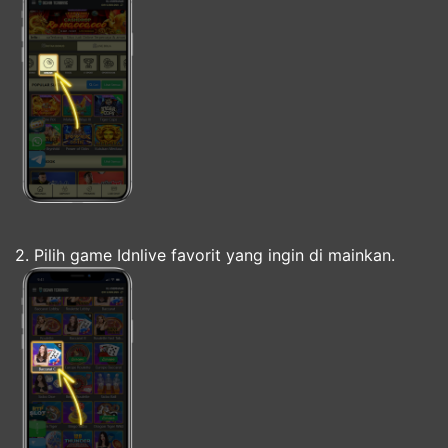
2. Pilih game Idnlive favorit yang ingin di mainkan.