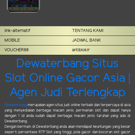
link-alternatif
TENTANG KAMI
MOBILE
JADWAL BANK
VOUCHER88
antiblokir
Dewaterbang Situs
Slot Online Gacor Asia |
Agen Judi Terlengkap
Dewaterbang
merupakan agen situs judi online terbaik dan terpercaya di asia
yang menyediakan berbagai macam jenis permainan slot dan dapat hanya
dengan 1 id anda sudah dapat berbagai macam jenis taruhan yang ada di
Dewaterbang.
Dengan bermain di Dewaterbang anda akan mendapat keuntungan yang besar
seperti persentase RTP Slot yang tinggi, pola gacor dan bocoran slot gacor