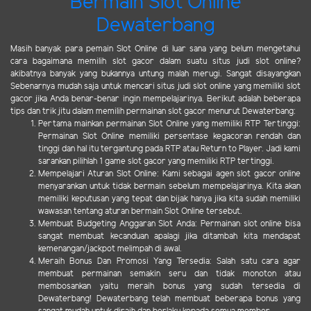
Bermain Slot Online
Dewaterbang
Masih banyak para pemain Slot Online di luar sana yang belum mengetahui
cara bagaimana memilih slot gacor dalam suatu situs judi slot online?
akibatnya banyak yang bukannya untung malah merugi. Sangat disayangkan
Sebenarnya mudah saja untuk mencari situs judi slot online yang memiliki slot
gacor jika Anda benar-benar ingin mempelajarinya. Berikut adalah beberapa
tips dan trik jitu dalam memilih permainan slot gacor menurut Dewaterbang:
Pertama mainkan permainan Slot Online yang memiliki RTP Tertinggi:
Permainan Slot Online memiliki persentase kegacoran rendah dan
tinggi dan hal itu tergantung pada RTP atau Return to Player. Jadi kami
sarankan pilihlah 1 game slot gacor yang memiliki RTP tertinggi.
Mempelajari Aturan Slot Online: Kami sebagai agen slot gacor online
menyarankan untuk tidak bermain sebelum mempelajarinya. Kita akan
memiliki keputusan yang tepat dan bijak hanya jika kita sudah memiliki
wawasan tentang aturan bermain Slot Online tersebut.
Membuat Budgeting Anggaran Slot Anda: Permainan slot online bisa
sangat membuat kecanduan apalagi jika ditambah kita mendapat
kemenangan/jackpot melimpah di awal.
Meraih Bonus Dan Promosi Yang Tersedia: Salah satu cara agar
membuat permainan semakin seru dan tidak monoton atau
membosankan yaitu meraih bonus yang sudah tersedia di
Dewaterbang! Dewaterbang telah membuat beberapa bonus yang