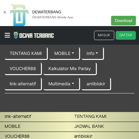
×
DEWATERBANG
DEWATERBANG Mobile App
Download
MASUK
DAFTAR
TENTANG KAMI
MOBILE
Info
VOUCHER88
Kalkulator Mix Parlay
link-alternatif
Multimedia
antiblokir
link-alternatif
TENTANG KAMI
MOBILE
JADWAL BANK
VOUCHER88
antiblokir