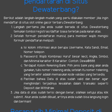
pendaftaran di Situs
Dewaterbang?
Berikut adalah langkah-langkah mudah yang perlu dilakukan member jika ingin
mendaftar di situs slot online gacor terbaru Dewaterbang:
Langkah pertama jika anda sudah berada di situs Dewaterbang
temukan tombol registrasi/daftar biasa terletak pada kanan atas.
Setelah formulir pendaftaran muncul, para member wajib mengisi
formulir pendaftaran meliputi:
Isi kolom informasi akun berupa Username, Kata Sandi, Email,
Nomer telepon
Password: Wajib Kombinasi Huruf besar kecil, Angka, Simbol,
dan Minimal karakter 8 Karakter. Contoh: Dewa@888
Terdapat Kolom Rekening Bank: Pilih jenis bank yang akan anda
gunakan, tulis nomer rekening anda, setelah itu nomer rekening,
yang terakhir adalah memasukan kode validasi yang tersedia.
Pastikan bahwa Data di atas sudah valid dan benar agar
menghindari terjadinya kesalahan dalam transaksi seperti
Deposit dan Withdraw.
Jika data di atas sudah terisi dengan benar, silahkan setujui atau klik
submit. Akun anda sudah dibuat, artinya anda sudah bisa langsung login
dan bermain!