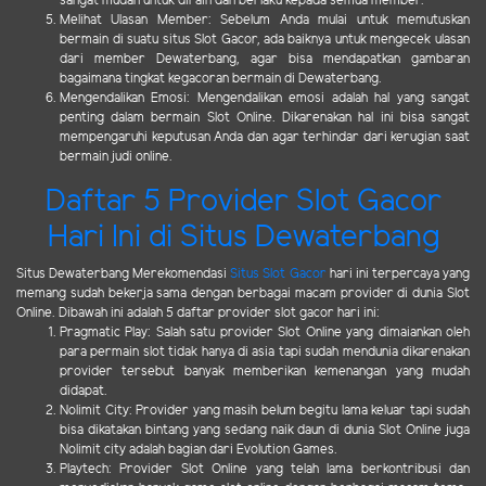
sangat mudah untuk diraih dan berlaku kepada semua member.
Melihat Ulasan Member: Sebelum Anda mulai untuk memutuskan
bermain di suatu situs Slot Gacor, ada baiknya untuk mengecek ulasan
dari member Dewaterbang, agar bisa mendapatkan gambaran
bagaimana tingkat kegacoran bermain di Dewaterbang.
Mengendalikan Emosi: Mengendalikan emosi adalah hal yang sangat
penting dalam bermain Slot Online. Dikarenakan hal ini bisa sangat
mempengaruhi keputusan Anda dan agar terhindar dari kerugian saat
bermain judi online.
Daftar 5 Provider Slot Gacor
Hari Ini di Situs Dewaterbang
Situs Dewaterbang Merekomendasi
Situs Slot Gacor
hari ini terpercaya yang
memang sudah bekerja sama dengan berbagai macam provider di dunia Slot
Online. Dibawah ini adalah 5 daftar provider slot gacor hari ini:
Pragmatic Play: Salah satu provider Slot Online yang dimaiankan oleh
para permain slot tidak hanya di asia tapi sudah mendunia dikarenakan
provider tersebut banyak memberikan kemenangan yang mudah
didapat.
Nolimit City: Provider yang masih belum begitu lama keluar tapi sudah
bisa dikatakan bintang yang sedang naik daun di dunia Slot Online juga
Nolimit city adalah bagian dari Evolution Games.
Playtech: Provider Slot Online yang telah lama berkontribusi dan