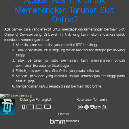
Apakah Ada Trik Untuk
Memenangkan Taruhan Slot
Online?
Ada banyak cara yang efektif untuk mendapatkan kemenangan bermain Slot
Online di Dewaterbang. Di bawah ini trik yang kami rekomendasikan untuk
mendapat kemenangan besar:
Memilih game slot online yang memiliki RTP tertinggi.
Tidak disarankan untuk langsung melakukan taruhan dengan jumlah yang
tinggi.
Tidak bertahan di satu permainan, kami menyarankan pindah
permainan jika putaran tidak bagus.
Pilihlah jenis permainan Slot Online yang sudah dikuasai.
Mencari provider yang memiliki tingkat kemenangan tertinggi pada
saat itu juga
Mengendalikan nafsu semata disaat bermain Slot Online.
Dukungan Perangkat :
Keamanan Terjamin :
Lisensi :