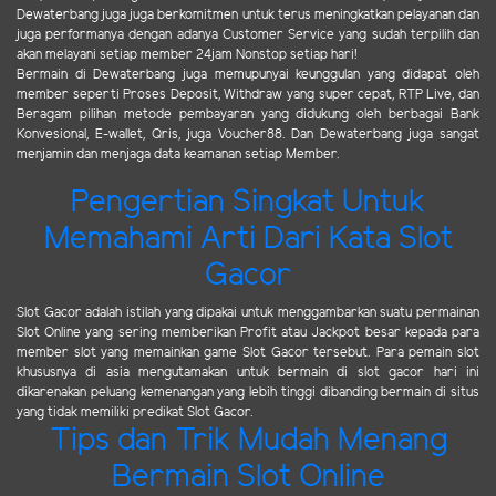
Dewaterbang juga juga berkomitmen untuk terus meningkatkan pelayanan dan
juga performanya dengan adanya Customer Service yang sudah terpilih dan
akan melayani setiap member 24jam Nonstop setiap hari!
Bermain di Dewaterbang juga memupunyai keunggulan yang didapat oleh
member seperti Proses Deposit, Withdraw yang super cepat, RTP Live, dan
Beragam pilihan metode pembayaran yang didukung oleh berbagai Bank
Konvesional, E-wallet, Qris, juga Voucher88. Dan Dewaterbang juga sangat
menjamin dan menjaga data keamanan setiap Member.
Pengertian Singkat Untuk
Memahami Arti Dari Kata Slot
Gacor
Slot Gacor adalah istilah yang dipakai untuk menggambarkan suatu permainan
Slot Online yang sering memberikan Profit atau Jackpot besar kepada para
member slot yang memainkan game Slot Gacor tersebut. Para pemain slot
khususnya di asia mengutamakan untuk bermain di slot gacor hari ini
dikarenakan peluang kemenangan yang lebih tinggi dibanding bermain di situs
yang tidak memiliki predikat Slot Gacor.
Tips dan Trik Mudah Menang
Bermain Slot Online