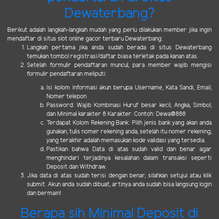
Dewaterbang?
Berikut adalah langkah-langkah mudah yang perlu dilakukan member jika ingin
mendaftar di situs slot online gacor terbaru Dewaterbang:
Langkah pertama jika anda sudah berada di situs Dewaterbang
temukan tombol registrasi/daftar biasa terletak pada kanan atas.
Setelah formulir pendaftaran muncul, para member wajib mengisi
formulir pendaftaran meliputi:
Isi kolom informasi akun berupa Username, Kata Sandi, Email,
Nomer telepon
Password: Wajib Kombinasi Huruf besar kecil, Angka, Simbol,
dan Minimal karakter 8 Karakter. Contoh: Dewa@888
Terdapat Kolom Rekening Bank: Pilih jenis bank yang akan anda
gunakan, tulis nomer rekening anda, setelah itu nomer rekening,
yang terakhir adalah memasukan kode validasi yang tersedia.
Pastikan bahwa Data di atas sudah valid dan benar agar
menghindari terjadinya kesalahan dalam transaksi seperti
Deposit dan Withdraw.
Jika data di atas sudah terisi dengan benar, silahkan setujui atau klik
submit. Akun anda sudah dibuat, artinya anda sudah bisa langsung login
dan bermain!
Berapa sih Minimal Deposit di