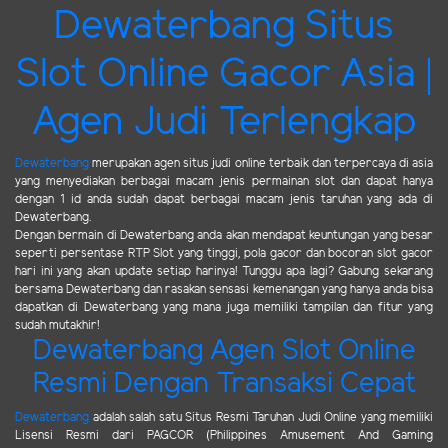
Dewaterbang Situs
Slot Online Gacor Asia |
Agen Judi Terlengkap
Dewaterbang
merupakan agen situs judi online terbaik dan terpercaya di asia
yang menyediakan berbagai macam jenis permainan slot dan dapat hanya
dengan 1 id anda sudah dapat berbagai macam jenis taruhan yang ada di
Dewaterbang.
Dengan bermain di Dewaterbang anda akan mendapat keuntungan yang besar
seperti persentase RTP Slot yang tinggi, pola gacor dan bocoran slot gacor
hari ini yang akan update setiap harinya! Tunggu apa lagi? Gabung sekarang
bersama Dewaterbang dan rasakan sensasi kemenangan yang hanya anda bisa
dapatkan di Dewaterbang yang mana juga memiliki tampilan dan fitur yang
sudah mutakhir!
Dewaterbang Agen Slot Online
Resmi Dengan Transaksi Cepat
Dewaterbang
adalah salah satu Situs Resmi Taruhan Judi Online yang memiliki
Lisensi Resmi dari PAGCOR (Philippines Amusement And Gaming