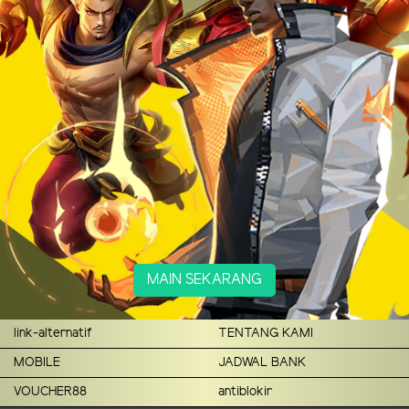
MAIN SEKARANG
link-alternatif
TENTANG KAMI
MOBILE
JADWAL BANK
VOUCHER88
antiblokir