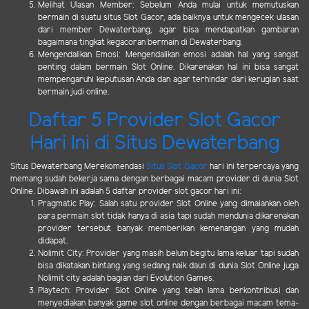
Melihat Ulasan Member: Sebelum Anda mulai untuk memutuskan
bermain di suatu situs Slot Gacor, ada baiknya untuk mengecek ulasan
dari member Dewaterbang, agar bisa mendapatkan gambaran
bagaimana tingkat kegacoran bermain di Dewaterbang.
Mengendalikan Emosi: Mengendalikan emosi adalah hal yang sangat
penting dalam bermain Slot Online. Dikarenakan hal ini bisa sangat
mempengaruhi keputusan Anda dan agar terhindar dari kerugian saat
bermain judi online.
Daftar 5 Provider Slot Gacor
Hari Ini di Situs Dewaterbang
Situs Dewaterbang Merekomendasi
Situs Slot Gacor
hari ini terpercaya yang
memang sudah bekerja sama dengan berbagai macam provider di dunia Slot
Online. Dibawah ini adalah 5 daftar provider slot gacor hari ini:
Pragmatic Play: Salah satu provider Slot Online yang dimaiankan oleh
para permain slot tidak hanya di asia tapi sudah mendunia dikarenakan
provider tersebut banyak memberikan kemenangan yang mudah
didapat.
Nolimit City: Provider yang masih belum begitu lama keluar tapi sudah
bisa dikatakan bintang yang sedang naik daun di dunia Slot Online juga
Nolimit city adalah bagian dari Evolution Games.
Playtech: Provider Slot Online yang telah lama berkontribusi dan
menyediakan banyak game slot online dengan berbagai macam tema-